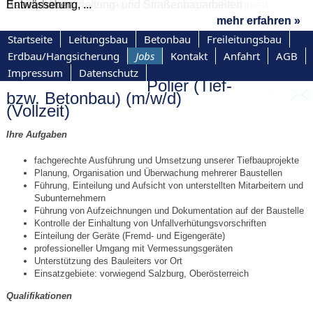
Hochwasserschutz- und Entwässerungsmaßnahmen
Kanal-, Wasserleitung- und Straßenbauarbeiten
Ankerplatten u. ...
Bauvorhaben
Entwässerung, ...
mehr erfahren »
mehr erfahren »
mehr erfahren »
mehr erfahren »
mehr erfahren »
Startseite
Leitungsbau
Betonbau
Freileitungsbau
Erdbau/Hangsicherung
Jobs
Kontakt
Anfahrt
AGB
Impressum
Datenschutz
Polier (Tief-
bzw. Betonbau) (m/w/d)
(Vollzeit)
Ihre Aufgaben
fachgerechte Ausführung und Umsetzung unserer Tiefbauprojekte
Planung, Organisation und Überwachung mehrerer Baustellen
Führung, Einteilung und Aufsicht von unterstellten Mitarbeitern und
Subunternehmern
Führung von Aufzeichnungen und Dokumentation auf der Baustelle
Kontrolle der Einhaltung von Unfallverhütungsvorschriften
Einteilung der Geräte (Fremd- und Eigengeräte)
professioneller Umgang mit Vermessungsgeräten
Unterstützung des Bauleiters vor Ort
Einsatzgebiete: vorwiegend Salzburg, Oberösterreich
Qualifikationen